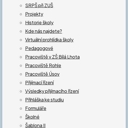
SRPŠ při ZUŠ
Projekty
Historie školy
Kde nás najdete?
Virtuální prohlídka školy
Pedagogové
Pracoviště v ZŠ Bílá Lhota
Pracoviště Rohle
Pracoviště Úsov
Přijímací řízení
Výsledky přijímacího řízení
Přihláška ke studiu
Formuláře
Školné
Šablona II