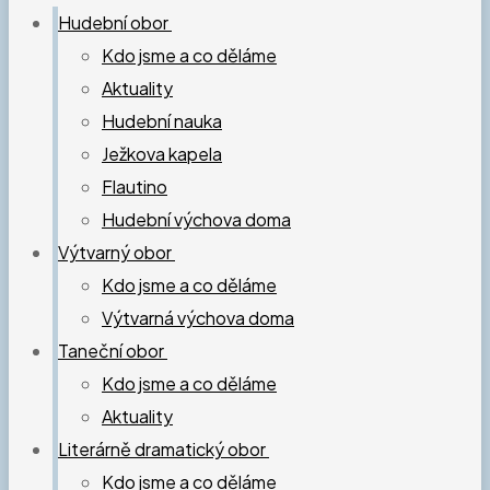
Hudební obor
Kdo jsme a co děláme
Aktuality
Hudební nauka
Ježkova kapela
Flautino
Hudební výchova doma
Výtvarný obor
Kdo jsme a co děláme
Výtvarná výchova doma
Taneční obor
Kdo jsme a co děláme
Aktuality
Literárně dramatický obor
Kdo jsme a co děláme