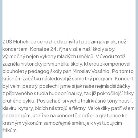
ZUŠ Mohelnice se rozhodla přivítat podzim jak jinak, než
koncertem! Konal se 24. října v sále naší školy a byl
výjimečný nejen výkony mladých umělců! V úvodu totiž
zazněla historicky první znělka školy, kterou zkomponoval
dlouholetý pedagog školy pan Miroslav Vosáhlo. Po tomto
krásném začátku následoval již samotný program. Koncert
byl velmi pestrý, poslechli jsme si jak naše nejmladší žáčky
z přípravného studia hudební nauky, tak již pokročilejší žáky
druhého cyklu. Posluchači si vychutnali krásné tóny houslí,
klavíru, kytary, bicích nástrojů a flétny. Velké díky patří všem
pedagogům, kteří se na koncertě podíleli a gratulace ke
krásným výkonům samozřejmě směruje k vystupujícím
žákům.