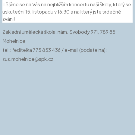
Těšíme se na Vás na nejbližším koncertu naší školy, který se
uskuteční 15. listopadu v 16:30 a na který jste srdečně
zváni!
Základní umělecká škola, nám. Svobody 971, 789 85
Mohelnice
tel.: ředitelka 775 853 436 / e-mail (podatelna):
zus.mohelnice@spk.cz