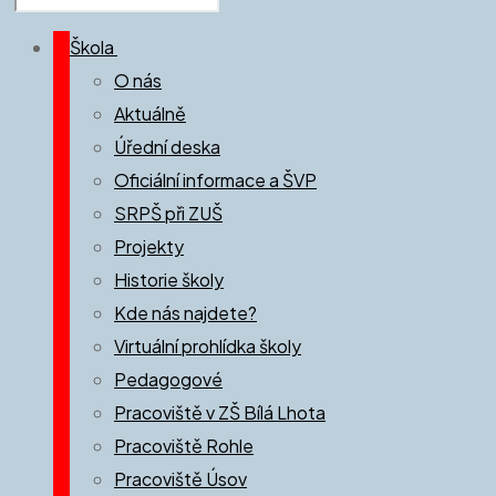
Škola
O nás
Aktuálně
Úřední deska
Oficiální informace a ŠVP
SRPŠ při ZUŠ
Projekty
Historie školy
Kde nás najdete?
Virtuální prohlídka školy
Pedagogové
Pracoviště v ZŠ Bílá Lhota
Pracoviště Rohle
Pracoviště Úsov