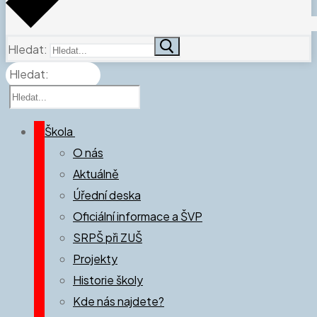
Hledat:
Hledat:
Škola
O nás
Aktuálně
Úřední deska
Oficiální informace a ŠVP
SRPŠ při ZUŠ
Projekty
Historie školy
Kde nás najdete?