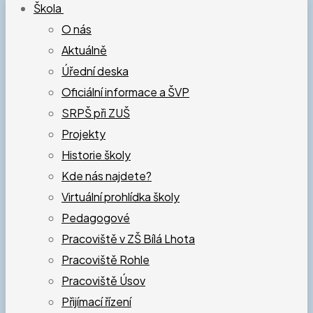
Škola
O nás
Aktuálně
Úřední deska
Oficiální informace a ŠVP
SRPŠ při ZUŠ
Projekty
Historie školy
Kde nás najdete?
Virtuální prohlídka školy
Pedagogové
Pracoviště v ZŠ Bílá Lhota
Pracoviště Rohle
Pracoviště Úsov
Přijímací řízení