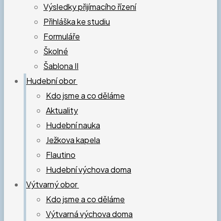
Výsledky přijímacího řízení
Přihláška ke studiu
Formuláře
Školné
Šablona II
Hudební obor
Kdo jsme a co děláme
Aktuality
Hudební nauka
Ježkova kapela
Flautino
Hudební výchova doma
Výtvarný obor
Kdo jsme a co děláme
Výtvarná výchova doma