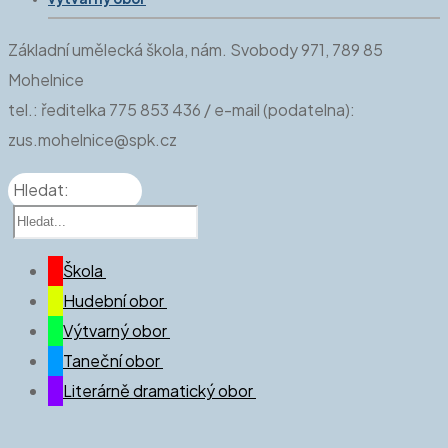
Základní umělecká škola, nám. Svobody 971, 789 85
Mohelnice
tel.: ředitelka 775 853 436 / e-mail (podatelna):
zus.mohelnice@spk.cz
Hledat:
Škola
Hudební obor
O nás
Výtvarný obor
Aktuálně
Kdo jsme a co děláme
Taneční obor
Úřední deska
Aktuality
Kdo jsme a co děláme
Literárně dramatický obor
Oficiální informace a ŠVP
Hudební nauka
Výtvarná výchova doma
Kdo jsme a co děláme
SRPŠ při ZUŠ
Ježkova kapela
Aktuality
Kdo jsme a co děláme