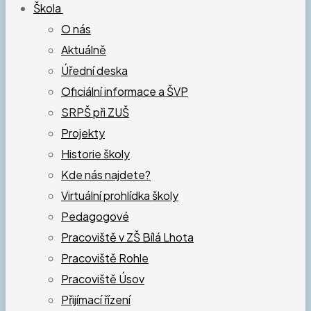
Škola
O nás
Aktuálně
Úřední deska
Oficiální informace a ŠVP
SRPŠ při ZUŠ
Projekty
Historie školy
Kde nás najdete?
Virtuální prohlídka školy
Pedagogové
Pracoviště v ZŠ Bílá Lhota
Pracoviště Rohle
Pracoviště Úsov
Přijímací řízení