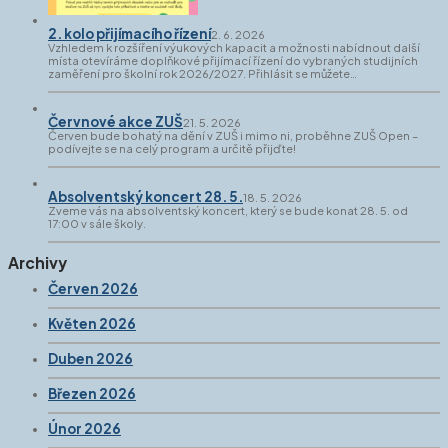
2. kolo přijímacího řízení
2. 6. 2026
Vzhledem k rozšíření výukových kapacit a možnosti nabídnout další
místa otevíráme doplňkové přijímací řízení do vybraných studijních
zaměření pro školní rok 2026/2027. Přihlásit se můžete…
Červnové akce ZUŠ
21. 5. 2026
Červen bude bohatý na dění v ZUŠ i mimo ni, proběhne ZUŠ Open –
podívejte se na celý program a určitě přijďte!
Absolventský koncert 28. 5.
18. 5. 2026
Zveme vás na absolventský koncert, který se bude konat 28. 5. od
17:00 v sále školy.
Archivy
Červen 2026
Květen 2026
Duben 2026
Březen 2026
Únor 2026