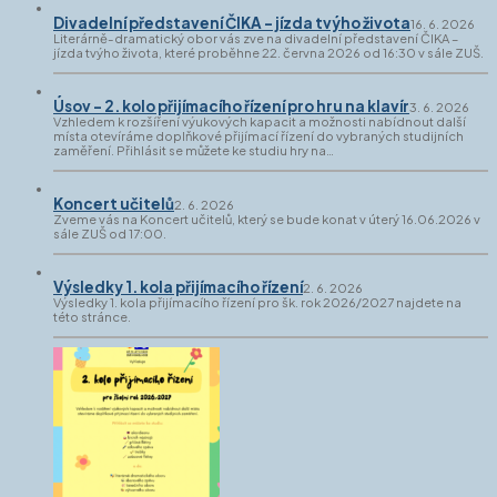
Divadelní představení ČIKA – jízda tvýho života
16. 6. 2026
Literárně-dramatický obor vás zve na divadelní představení ČIKA –
jízda tvýho života, které proběhne 22. června 2026 od 16:30 v sále ZUŠ.
Úsov – 2. kolo přijímacího řízení pro hru na klavír
3. 6. 2026
Vzhledem k rozšíření výukových kapacit a možnosti nabídnout další
místa otevíráme doplňkové přijímací řízení do vybraných studijních
zaměření. Přihlásit se můžete ke studiu hry na…
Koncert učitelů
2. 6. 2026
Zveme vás na Koncert učitelů, který se bude konat v úterý 16.06.2026 v
sále ZUŠ od 17:00.
Výsledky 1. kola přijímacího řízení
2. 6. 2026
Výsledky 1. kola přijímacího řízení pro šk. rok 2026/2027 najdete na
této stránce.