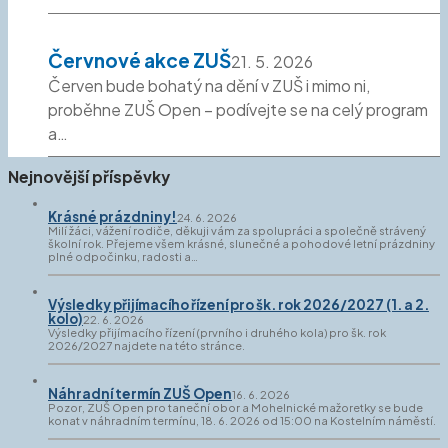
Červnové akce ZUŠ
21. 5. 2026
Červen bude bohatý na dění v ZUŠ i mimo ni,
proběhne ZUŠ Open – podívejte se na celý program
a…
Nejnovější příspěvky
Krásné prázdniny!
24. 6. 2026
Milí žáci, vážení rodiče, děkuji vám za spolupráci a společně strávený
školní rok. Přejeme všem krásné, slunečné a pohodové letní prázdniny
plné odpočinku, radosti a…
Výsledky přijímacího řízení pro šk. rok 2026/2027 (1. a 2.
kolo)
22. 6. 2026
Výsledky přijímacího řízení (prvního i druhého kola) pro šk. rok
2026/2027 najdete na této stránce.
Náhradní termín ZUŠ Open
16. 6. 2026
Pozor, ZUŠ Open pro taneční obor a Mohelnické mažoretky se bude
konat v náhradním termínu, 18. 6. 2026 od 15:00 na Kostelním náměstí.