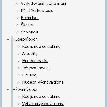
Výsledky přijímacího řízení
Přihláška ke studiu
Formuláře
Školné
Šablona II
Hudební obor
Kdo jsme a co děláme
Aktuality
Hudební nauka
Ježkova kapela
Flautino
Hudební výchova doma
Výtvarný obor
Kdo jsme a co děláme
Výtvarná výchova doma