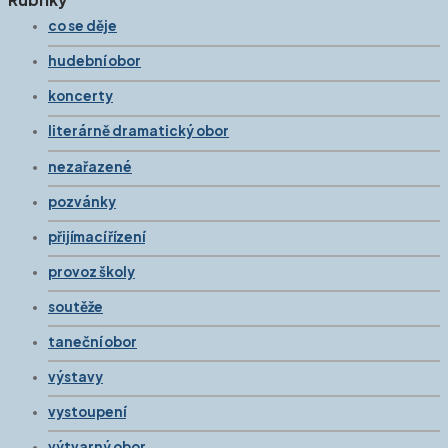
co se děje
hudební obor
koncerty
literárně dramatický obor
nezařazené
pozvánky
přijímací řízení
provoz školy
soutěže
taneční obor
výstavy
vystoupení
výtvarný obor