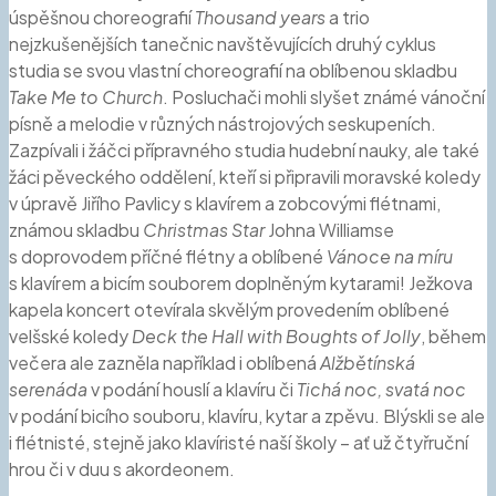
úspěšnou choreografií
Thousand years
a trio
nejzkušenějších tanečnic navštěvujících druhý cyklus
studia se svou vlastní choreografií na oblíbenou skladbu
Take Me to Church
. Posluchači mohli slyšet známé vánoční
písně a melodie v různých nástrojových seskupeních.
Zazpívali i žáčci přípravného studia hudební nauky, ale také
žáci pěveckého oddělení, kteří si připravili moravské koledy
v úpravě Jiřího Pavlicy s klavírem a zobcovými flétnami,
známou skladbu
Christmas Star
Johna Williamse
s doprovodem příčné flétny a oblíbené
Vánoce na míru
s klavírem a bicím souborem doplněným kytarami! Ježkova
kapela koncert otevírala skvělým provedením oblíbené
velšské koledy
Deck the Hall with Boughts of Jolly
, během
večera ale zazněla například i oblíbená
Alžbětínská
serenáda
v podání houslí a klavíru či
Tichá noc, svatá noc
v podání bicího souboru, klavíru, kytar a zpěvu. Blýskli se ale
i flétnisté, stejně jako klavíristé naší školy – ať už čtyřruční
hrou či v duu s akordeonem.