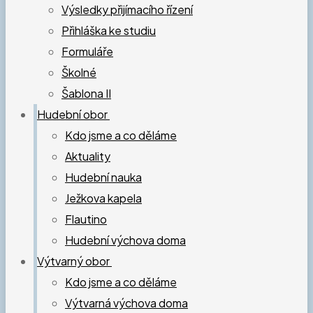
Výsledky přijímacího řízení
Přihláška ke studiu
Formuláře
Školné
Šablona II
Hudební obor
Kdo jsme a co děláme
Aktuality
Hudební nauka
Ježkova kapela
Flautino
Hudební výchova doma
Výtvarný obor
Kdo jsme a co děláme
Výtvarná výchova doma