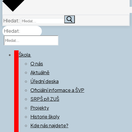
Hledat:
Hledat:
Škola
O nás
Aktuálně
Úřední deska
Oficiální informace a ŠVP
SRPŠ při ZUŠ
Projekty
Historie školy
Kde nás najdete?