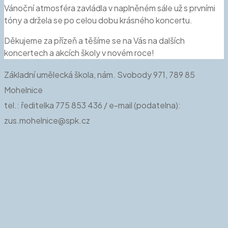
Vánoční atmosféra zavládla v naplněném sále už s prvními
tóny a držela se po celou dobu krásného koncertu.
Děkujeme za přízeň a těšíme se na Vás na dalších
koncertech a akcích školy v novém roce!
Základní umělecká škola, nám. Svobody 971, 789 85
Mohelnice
tel.: ředitelka 775 853 436 / e-mail (podatelna):
zus.mohelnice@spk.cz