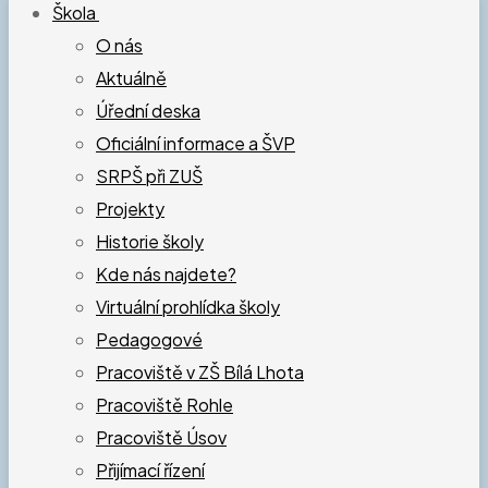
Škola
O nás
Aktuálně
Úřední deska
Oficiální informace a ŠVP
SRPŠ při ZUŠ
Projekty
Historie školy
Kde nás najdete?
Virtuální prohlídka školy
Pedagogové
Pracoviště v ZŠ Bílá Lhota
Pracoviště Rohle
Pracoviště Úsov
Přijímací řízení