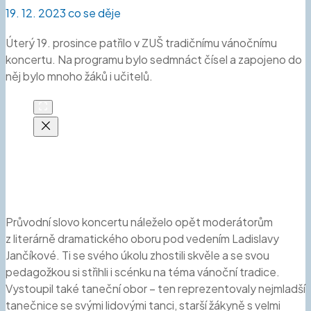
19. 12. 2023
co se děje
Úterý 19. prosince patřilo v ZUŠ tradičnímu vánočnímu
koncertu. Na programu bylo sedmnáct čísel a zapojeno do
něj bylo mnoho žáků i učitelů.
Průvodní slovo koncertu náleželo opět moderátorům
z literárně dramatického oboru pod vedením Ladislavy
Jančíkové. Ti se svého úkolu zhostili skvěle a se svou
pedagožkou si střihli i scénku na téma vánoční tradice.
Vystoupil také taneční obor – ten reprezentovaly nejmladší
tanečnice se svými lidovými tanci, starší žákyně s velmi