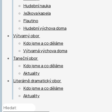
Hudební nauka
Ježkova kapela
Flautino
Hudební výchova doma
Výtvarný obor
Kdo jsme a co děláme
Výtvarná výchova doma
Taneční obor
Kdo jsme a co děláme
Aktuality
Literárně dramatický obor
Kdo jsme a co děláme
Aktuality
Hledat: