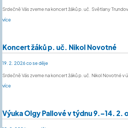
Srdečně Vás zveme na koncert žáků p. uč. Světlany Trundové
více
Koncert žáků p. uč. Nikol Novotné
19. 2. 2026
co se děje
Srdečně Vás zveme na koncert žáků p. uč. Nikol Novotné v út
více
Výuka Olgy Pallové v týdnu 9.–14. 2.