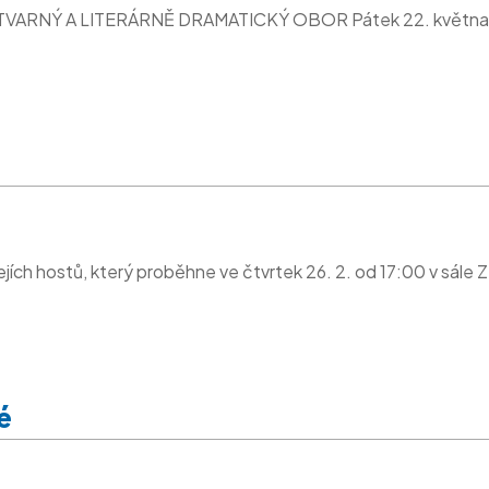
VÝTVARNÝ A LITERÁRNĚ DRAMATICKÝ OBOR Pátek 22. května S
ejích hostů, který proběhne ve čtvrtek 26. 2. od 17:00 v sále 
é