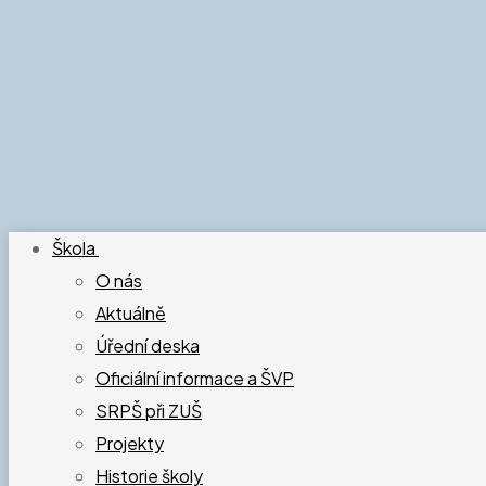
Škola
O nás
Aktuálně
Úřední deska
Oficiální informace a ŠVP
SRPŠ při ZUŠ
Projekty
Historie školy