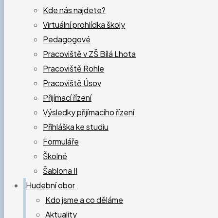
Kde nás najdete?
Virtuální prohlídka školy
Pedagogové
Pracoviště v ZŠ Bílá Lhota
Pracoviště Rohle
Pracoviště Úsov
Přijímací řízení
Výsledky přijímacího řízení
Přihláška ke studiu
Formuláře
Školné
Šablona II
Hudební obor
Kdo jsme a co děláme
Aktuality