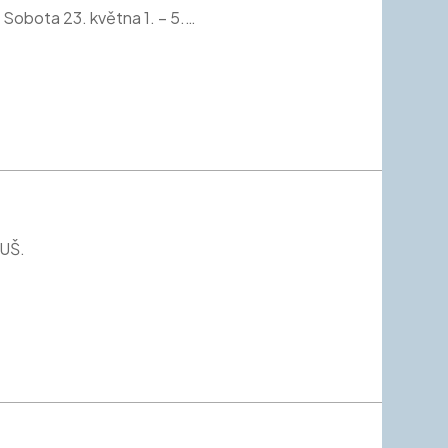
obota 23. května 1. – 5.…
ZUŠ.