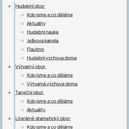
Hudební obor
Kdo jsme a co děláme
Aktuality
Hudební nauka
Ježkova kapela
Flautino
Hudební výchova doma
Výtvarný obor
Kdo jsme a co děláme
Výtvarná výchova doma
Taneční obor
Kdo jsme a co děláme
Aktuality
Literárně dramatický obor
Kdo jsme a co děláme