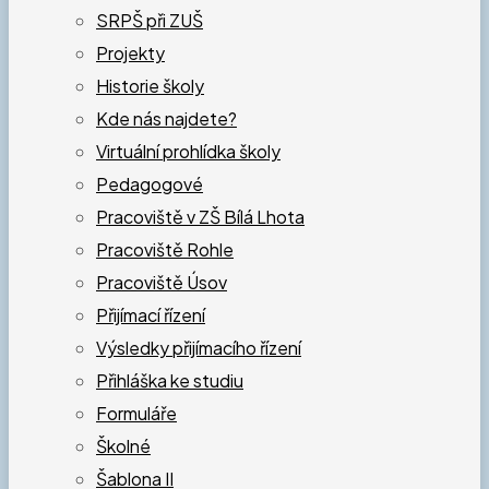
SRPŠ při ZUŠ
Projekty
Historie školy
Kde nás najdete?
Virtuální prohlídka školy
Pedagogové
Pracoviště v ZŠ Bílá Lhota
Pracoviště Rohle
Pracoviště Úsov
Přijímací řízení
Výsledky přijímacího řízení
Přihláška ke studiu
Formuláře
Školné
Šablona II