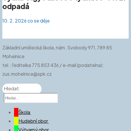
odpadá
10. 2. 2026
co se děje
Základní umělecká škola, nám. Svobody 971, 789 85
Mohelnice
tel.: ředitelka 775 853 436 / e-mail (podatelna):
zus.mohelnice@spk.cz
Hledat:
Škola
Hudební obor
O nás
Výtvarný obor
Aktuálně
Kdo jsme a co děláme