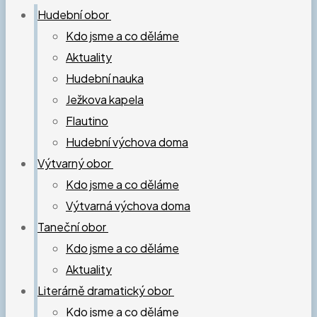
Hudební obor
Kdo jsme a co děláme
Aktuality
Hudební nauka
Ježkova kapela
Flautino
Hudební výchova doma
Výtvarný obor
Kdo jsme a co děláme
Výtvarná výchova doma
Taneční obor
Kdo jsme a co děláme
Aktuality
Literárně dramatický obor
Kdo jsme a co děláme