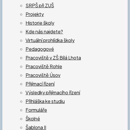
SRPŠ při ZUŠ
Projekty
Historie školy
Kde nás najdete?
Virtuální prohlídka školy
Pedagogové
Pracoviště v ZŠ Bílá Lhota
Pracoviště Rohle
Pracoviště Úsov
Přijímací řízení
Výsledky přijímacího řízení
Přihláška ke studiu
Formuláře
Školné
Šablona II