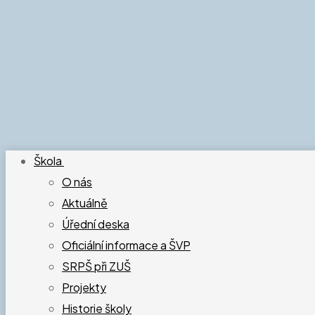
Škola
O nás
Aktuálně
Úřední deska
Oficiální informace a ŠVP
SRPŠ při ZUŠ
Projekty
Historie školy