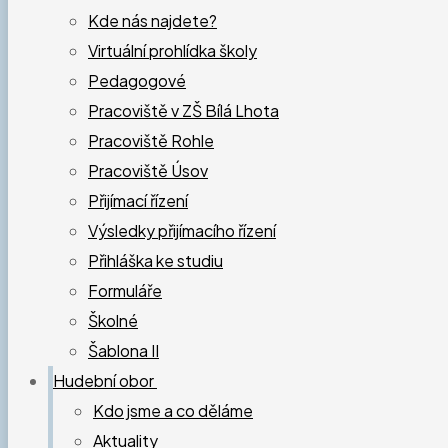
Kde nás najdete?
Virtuální prohlídka školy
Pedagogové
Pracoviště v ZŠ Bílá Lhota
Pracoviště Rohle
Pracoviště Úsov
Přijímací řízení
Výsledky přijímacího řízení
Přihláška ke studiu
Formuláře
Školné
Šablona II
Hudební obor
Kdo jsme a co děláme
Aktuality