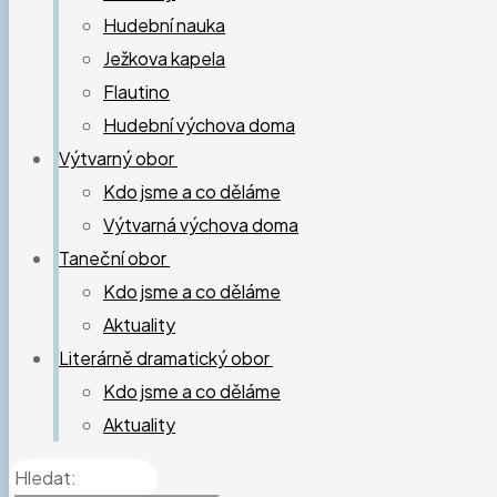
Hudební nauka
Ježkova kapela
Flautino
Hudební výchova doma
Výtvarný obor
Kdo jsme a co děláme
Výtvarná výchova doma
Taneční obor
Kdo jsme a co děláme
Aktuality
Literárně dramatický obor
Kdo jsme a co děláme
Aktuality
Hledat: