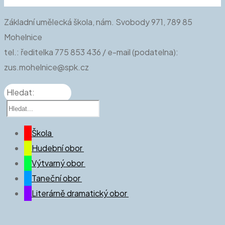
Základní umělecká škola, nám. Svobody 971, 789 85
Mohelnice
tel.: ředitelka 775 853 436 / e-mail (podatelna):
zus.mohelnice@spk.cz
Hledat:
Škola
Hudební obor
O nás
Výtvarný obor
Aktuálně
Kdo jsme a co děláme
Taneční obor
Úřední deska
Aktuality
Kdo jsme a co děláme
Literárně dramatický obor
Oficiální informace a ŠVP
Hudební nauka
Výtvarná výchova doma
Kdo jsme a co děláme
SRPŠ při ZUŠ
Ježkova kapela
Aktuality
Kdo jsme a co děláme
Projekty
Flautino
Aktuality