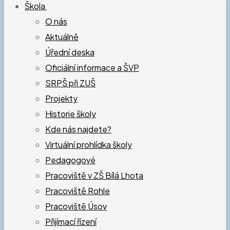
Škola
O nás
Aktuálně
Úřední deska
Oficiální informace a ŠVP
SRPŠ při ZUŠ
Projekty
Historie školy
Kde nás najdete?
Virtuální prohlídka školy
Pedagogové
Pracoviště v ZŠ Bílá Lhota
Pracoviště Rohle
Pracoviště Úsov
Přijímací řízení