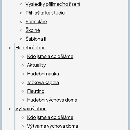
Výsledky přijímacího řízení
Přihláška ke studiu
Formuláře
Školné
Šablona II
Hudební obor
Kdo jsme a co děláme
Aktuality
Hudební nauka
Ježkova kapela
Flautino
Hudební výchova doma
Výtvarný obor
Kdo jsme a co děláme
Výtvarná výchova doma