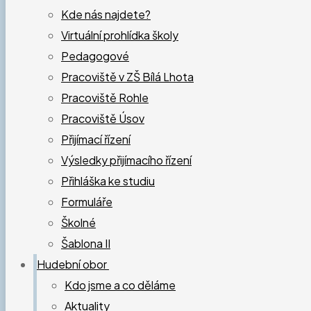
Kde nás najdete?
Virtuální prohlídka školy
Pedagogové
Pracoviště v ZŠ Bílá Lhota
Pracoviště Rohle
Pracoviště Úsov
Přijímací řízení
Výsledky přijímacího řízení
Přihláška ke studiu
Formuláře
Školné
Šablona II
Hudební obor
Kdo jsme a co děláme
Aktuality