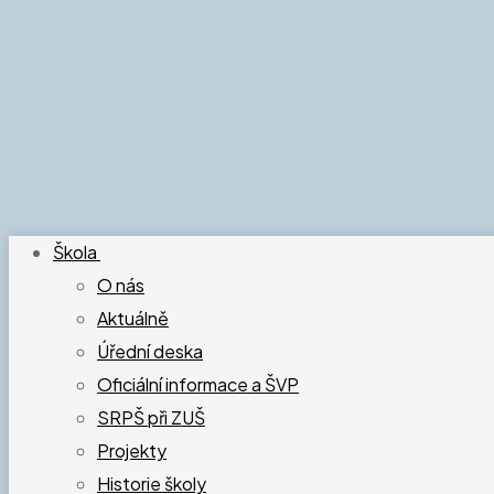
Škola
O nás
Aktuálně
Úřední deska
Oficiální informace a ŠVP
SRPŠ při ZUŠ
Projekty
Historie školy