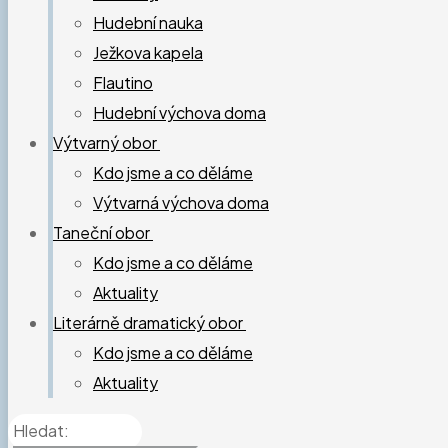
Hudební nauka
Ježkova kapela
Flautino
Hudební výchova doma
Výtvarný obor
Kdo jsme a co děláme
Výtvarná výchova doma
Taneční obor
Kdo jsme a co děláme
Aktuality
Literárně dramatický obor
Kdo jsme a co děláme
Aktuality
Hledat: