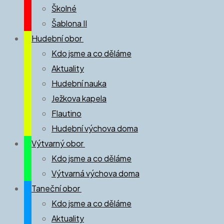
Školné
Šablona II
Hudební obor
Kdo jsme a co děláme
Aktuality
Hudební nauka
Ježkova kapela
Flautino
Hudební výchova doma
Výtvarný obor
Kdo jsme a co děláme
Výtvarná výchova doma
Taneční obor
Kdo jsme a co děláme
Aktuality