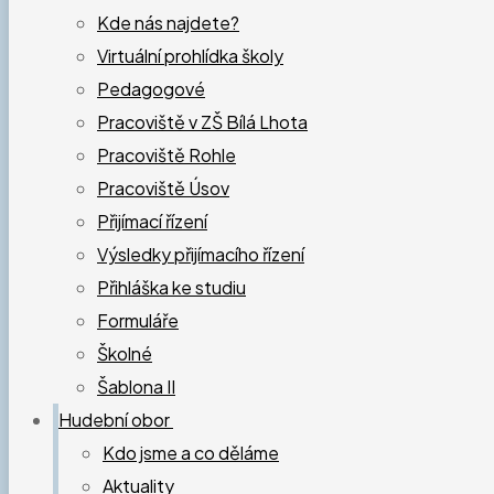
Kde nás najdete?
Virtuální prohlídka školy
Pedagogové
Pracoviště v ZŠ Bílá Lhota
Pracoviště Rohle
Pracoviště Úsov
Přijímací řízení
Výsledky přijímacího řízení
Přihláška ke studiu
Formuláře
Školné
Šablona II
Hudební obor
Kdo jsme a co děláme
Aktuality