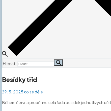
Hledat:
Besídky tříd
29. 5. 2025
co se děje
Během června proběhne celá řada besídek jednotlivých učitel