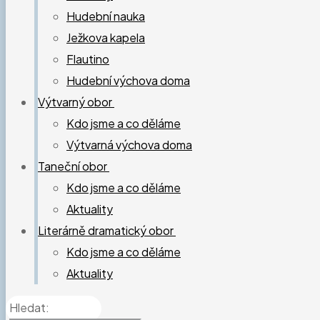
Hudební nauka
Ježkova kapela
Flautino
Hudební výchova doma
Výtvarný obor
Kdo jsme a co děláme
Výtvarná výchova doma
Taneční obor
Kdo jsme a co děláme
Aktuality
Literárně dramatický obor
Kdo jsme a co děláme
Aktuality
Hledat: