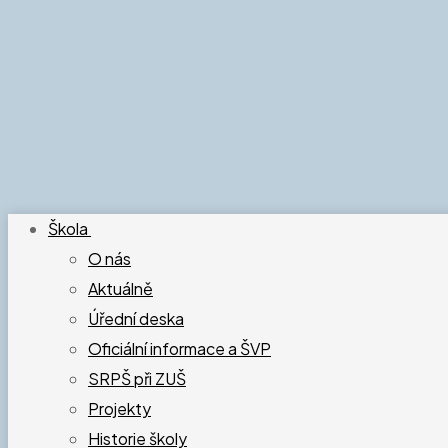
Škola
O nás
Aktuálně
Úřední deska
Oficiální informace a ŠVP
SRPŠ při ZUŠ
Projekty
Historie školy