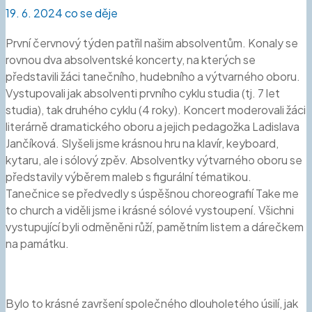
19. 6. 2024
co se děje
První červnový týden patřil našim absolventům. Konaly se
rovnou dva absolventské koncerty, na kterých se
představili žáci tanečního, hudebního a výtvarného oboru.
Vystupovali jak absolventi prvního cyklu studia (tj. 7 let
studia), tak druhého cyklu (4 roky). Koncert moderovali žáci
literárně dramatického oboru a jejich pedagožka Ladislava
Jančíková. Slyšeli jsme krásnou hru na klavír, keyboard,
kytaru, ale i sólový zpěv. Absolventky výtvarného oboru se
představily výběrem maleb s figurální tématikou.
Tanečnice se předvedly s úspěšnou choreografií Take me
to church a viděli jsme i krásné sólové vystoupení. Všichni
vystupující byli odměněni růží, pamětním listem a dárečkem
na památku.
Bylo to krásné završení společného dlouholetého úsilí, jak