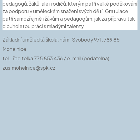
pedagogů, žáků, ale i rodičů, kterým patří velké poděkování
za podporu v uměleckém snažení svých dětí. Gratulace
patří samozřejmě i žákům a pedagogům, jak za přípravu tak
dlouholetou práci s mladými talenty.
Základní umělecká škola, nám. Svobody 971, 789 85
Mohelnice
tel.: ředitelka 775 853 436 / e-mail (podatelna):
zus.mohelnice@spk.cz