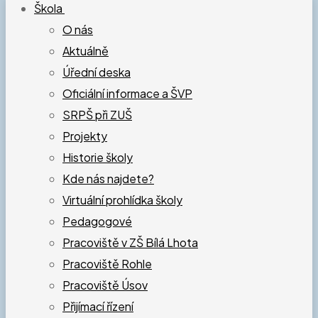
Škola
O nás
Aktuálně
Úřední deska
Oficiální informace a ŠVP
SRPŠ při ZUŠ
Projekty
Historie školy
Kde nás najdete?
Virtuální prohlídka školy
Pedagogové
Pracoviště v ZŠ Bílá Lhota
Pracoviště Rohle
Pracoviště Úsov
Přijímací řízení