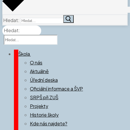
Hledat:
Hledat:
Škola
O nás
Aktuálně
Úřední deska
Oficiální informace a ŠVP
SRPŠ při ZUŠ
Projekty
Historie školy
Kde nás najdete?