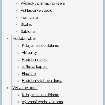
Výsledky přijímacího řízení
Přihláška ke studiu
Formuláře
Školné
Šablona II
Hudební obor
Kdo jsme a co děláme
Aktuality
Hudební nauka
Ježkova kapela
Flautino
Hudební výchova doma
Výtvarný obor
Kdo jsme a co děláme
Výtvarná výchova doma